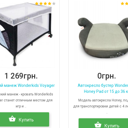
1 269грн.
0грн.
й манеж Wonderkids Voyager
Автокресло бустер Wonder
Honey Pad от 15 до 36 к
ий манеж - кровать Wonderkids
er станет отличным местом для
Модель автокресла Honey, по
игр и ..
для транспортировки детей с 4 л
..
Купить
Купить