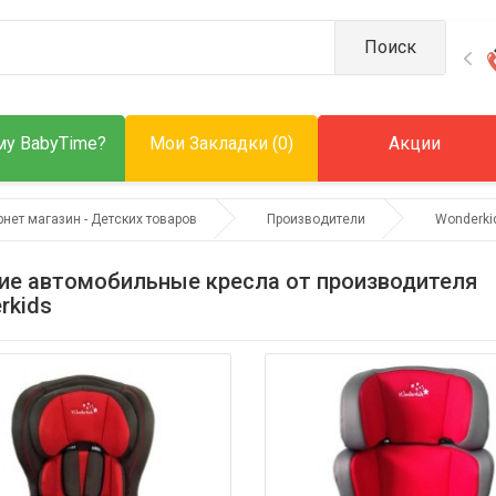
Поиск
у BabyTime?
Мои Закладки (0)
Акции
рнет магазин - Детских товаров
Производители
Wonderki
ие автомобильные кресла от производителя
rkids