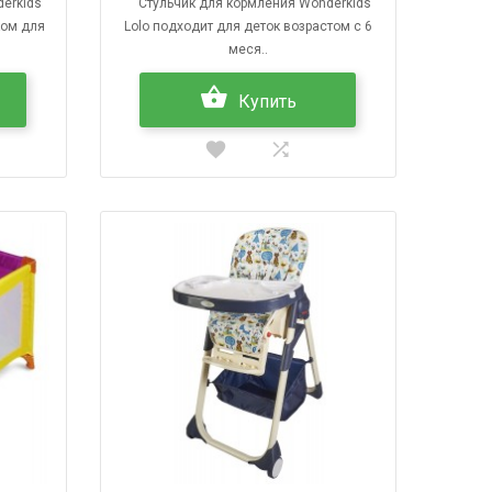
erkids
Стульчик для кормления Wonderkids
ком для
Lolo подходит для деток возрастом с 6
меся..
Купить