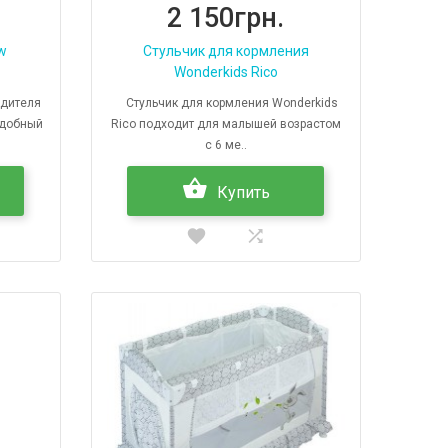
2 150грн.
w
Стульчик для кормления
Wonderkids Rico
одителя
Стульчик для кормления Wonderkids
удобный
Rico подходит для малышей возрастом
с 6 ме..
Купить