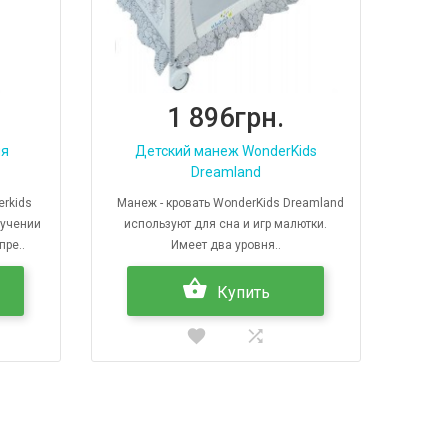
1 896грн.
ия
Детский манеж WonderKids
Dreamland
rkids
Манеж - кровать WonderKids Dreamland
иучении
используют для сна и игр малютки.
пре..
Имеет два уровня..
Купить