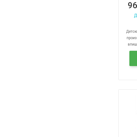
96
Д
Детск
произ
впиш