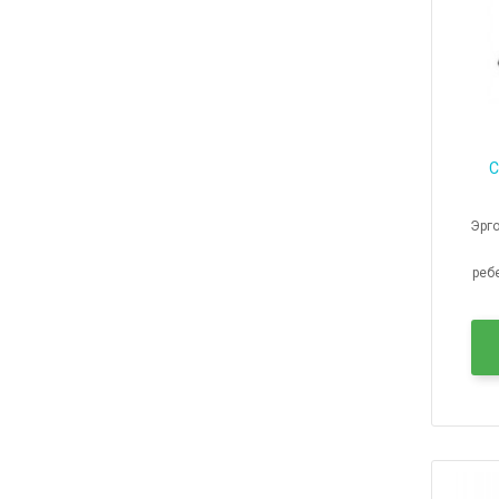
С
Эрг
реб