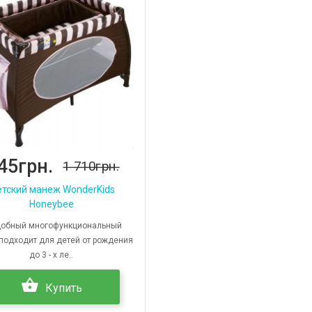
45грн.
1 710грн.
тский манеж WonderKids
Honeybee
бный многофункциональный
подходит для детей от рождения
до 3 - х ле..
Купить