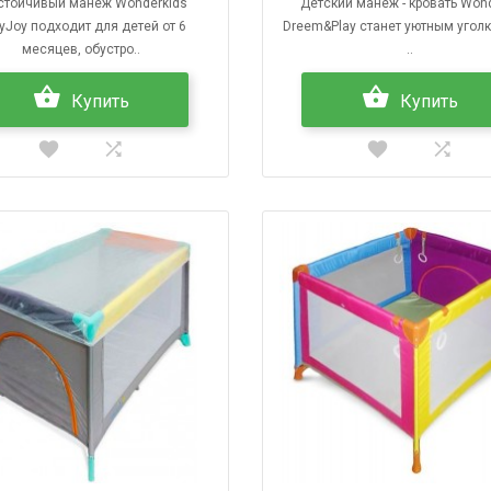
ойчивый манеж Wonderkids
Детский манеж - кровать Wond
yJoy подходит для детей от 6
Dreem&Play станет уютным угол
месяцев, обустро..
..
Купить
Купить