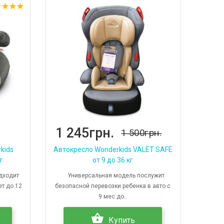
1 245грн.
1 500грн.
kids
Автокресло Wonderkids VALET SAFE
г
от 9 до 36 кг
дходит
Универсальная модель послужит
ет до 12
безопасной перевозки ребенка в авто с
9 мес до..
Купить