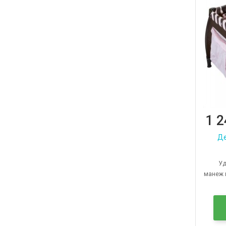
1 2
Де
Удо
манеж 