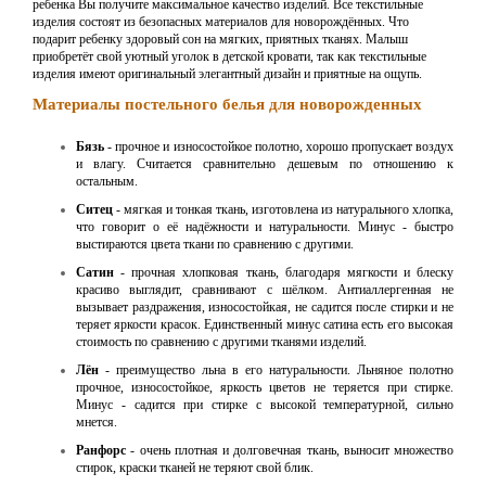
ребенка Вы получите максимальное качество изделий. Все текстильные
изделия состоят из безопасных материалов для новорождённых. Что
подарит ребенку здоровый сон на мягких, приятных тканях. Малыш
приобретёт свой уютный уголок в детской кровати, так как текстильные
изделия имеют оригинальный элегантный дизайн и приятные на ощупь.
Материалы постельного белья для
новорожденных
Бязь
- прочное и износостойкое полотно, хорошо пропускает воздух
и влагу. Считается сравнительно дешевым по отношению к
остальным.
Ситец
- мягкая и тонкая ткань, изготовлена из натурального хлопка,
что говорит о её надёжности и натуральности. Минус - быстро
выстираются цвета ткани по сравнению с другими.
Сатин
- прочная хлопковая ткань, благодаря мягкости и блеску
красиво выглядит, сравнивают с шёлком. Антиаллергенная не
вызывает раздражения, износостойкая, не садится после стирки и не
теряет яркости красок. Единственный минус сатина есть его высокая
стоимость по сравнению с другими тканями изделий.
Лён
- преимущество льна в его натуральности. Льняное полотно
прочное, износостойкое, яркость цветов не теряется при стирке.
Минус - садится при стирке с высокой температурной, сильно
мнется.
Ранфорс
- очень плотная и долговечная ткань, выносит множество
стирок, краски тканей не теряют свой блик.