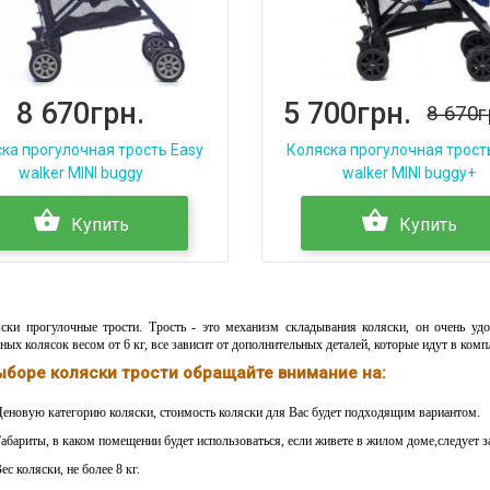
8 670грн.
5 700грн.
8 670г
ка прогулочная трость Easy
Коляска прогулочная трост
walker MINI buggy
walker MINI buggy+
Купить
Купить
и прогулочные трости. Трость - это механизм складывания коляски, он очень удо
ных колясок весом от 6 кг, все зависит от дополнительных деталей, которые идут в компл
ыборе коляски трости обращайте внимание на:
еновую категорию коляски, стоимость коляски для Вас будет подходящим вариантом.
абариты, в каком помещении будет использоваться, если живете в жилом доме,следует за
ес коляски, не более 8 кг.