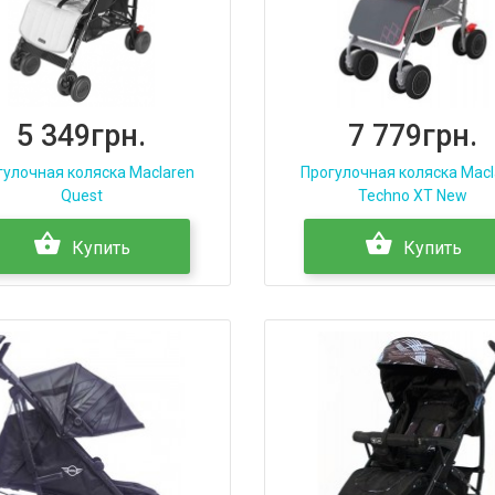
5 349грн.
7 779грн.
гулочная коляска Maclaren
Прогулочная коляска Macl
Quest
Techno XT New
Купить
Купить