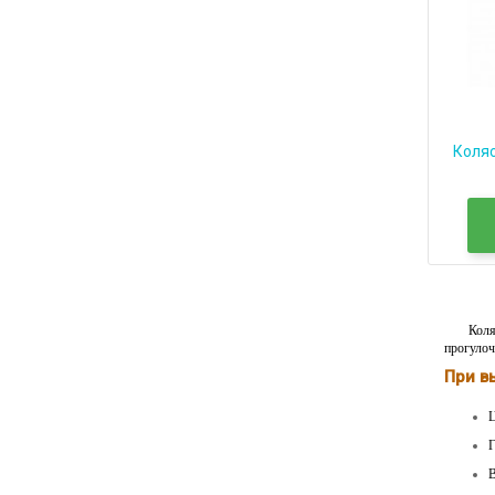
Коляс
Коляск
прогулоч
При в
Ц
Г
В