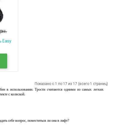
рн.
ь Easy
Показано с 1 по 17 из 17 (всего 1 страниц)
бен в использовании. Трости считаются одними из самых легких
екте с коляской.
дать себе вопрос, поместиться ли она в лифт?