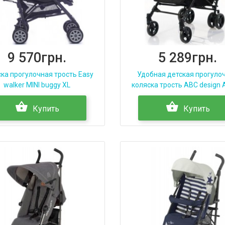
9 570грн.
5 289грн.
ка прогулочная трость Easy
Удобная детская прогуло
walker MINI buggy XL
коляска трость ABC design
Купить
Купить