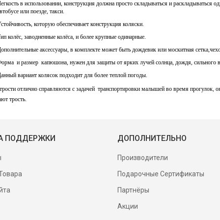
егкость в использовании, конструкция должна просто складываться и раскладываться о
втобусе или поезде, такси.
стойчивость, которую обеспечивает конструкция коляски.
ип колёс, заводненные колёса, и более крупные одинарные.
ополнительные аксессуары, в комплекте может быть дождевик или москитная сетка,чехо
орма и размер капюшона, нужен для защиты от ярких лучей солнца, дождя, сильного в
анный вариант колясок подходит для более теплой погоды.
трости отлично справляются с задачей транспортировки малышей во время прогулок, о
ют трость.
А ПОДДЕРЖКИ
ДОПОЛНИТЕЛЬНО
ы
Производители
Товара
Подарочные Сертификаты
йта
Партнёры
Акции