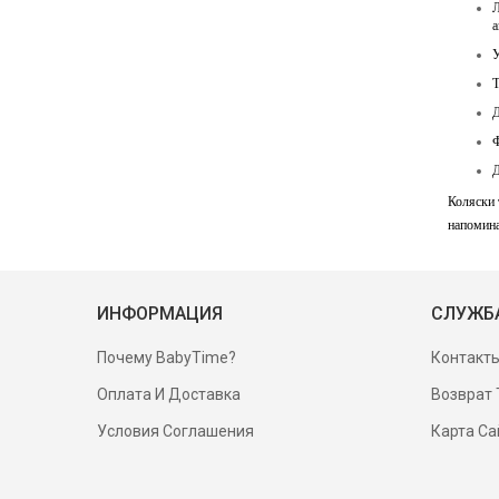
Л
а
У
Т
Д
Ф
Д
Коляски 
напомина
ИНФОРМАЦИЯ
СЛУЖБ
Почему BabyTime?
Контакт
Оплата И Доставка
Возврат 
Условия Соглашения
Карта Са