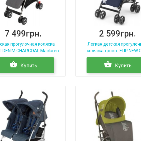
7 499грн.
2 599грн.
ская прогулочная коляска
Легкая детская прогулоч
 DENIM CHARCOAL Maclaren
коляска трость FLIP NEW
Купить
Купить