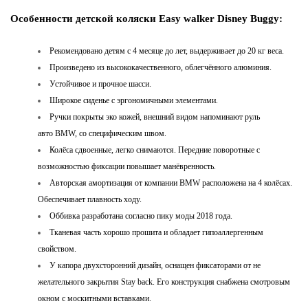
Особенности детской коляски Easy walker Disney Buggy:
Рекомендовано детям с 4 месяце до лет, выдерживает до 20 кг веса.
Произведено из высококачественного, облегчённого алюминия.
Устойчивое и прочное шасси.
Широкое сиденье с эргономичными элементами.
Ручки покрыты эко кожей, внешний видом напоминают руль
авто BMW, со специфическим швом.
Колёса сдвоенные, легко снимаются. Передние поворотные с
возможностью фиксации повышает манёвренность.
Авторская амортизация от компании BMW расположена на 4 колёсах.
Обеспечивает плавность ходу.
Оббивка разработана согласно пику моды 2018 года.
Тканевая часть хорошо прошита и обладает гипоаллергенным
свойством.
У капора двухсторонний дизайн, оснащен фиксаторами от не
желательного закрытия Stay back. Его конструкция снабжена смотровым
окном с москитными вставками.