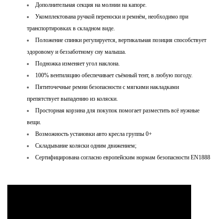
Дополнительная секция на молнии на капоре.
Укомплектована ручкой переноски и ремнём, необходимо при
транспортировках в складном виде.
Положение спинки регулируется, вертикальная позиция способствует
здоровому и беззаботному сну малыша.
Подножка изменяет угол наклона.
100% вентиляцию обеспечивает съёмный тент, в любую погоду.
Пятиточечные ремни безопасности с мягкими накладками
препятствует выпадению из коляски.
Просторная корзина для покупок помогает разместить всё нужные
вещи.
Возможность установки авто кресла группы 0+
Складывание коляски одним движением;
Сертифицирована согласно европейским нормам безопасности EN1888