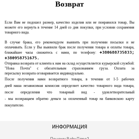
Возврат
Если Вам не подошел размер, качество изделия или не понравился товар, Вы
можете его вернуть в течение 14 дней со дня покупки, при условии сохранения
товарного вида.
В случае брака, его рекомендуем выявить при получении посылки и не
оплачивать. Если у Вы выявили брак после получения товара и оплаты товара,
+380688735833; 
ближайшее часы свяжитесь с нами, по телефону:
+380958751675.
Отправка возврата от клиента к нам на склад осуществляется курьерской службой:
"Нова Почта" с обязательным страхованием груза. Оплата за
пересылку возврата оговаривается индивидуально.
После получения нами возвратного товара, в течении от 1-5
рабочих
дней
наша
независимая
комиссия
определяет качество товарного вида товара,
после определения что товарный вид - удовлетворительный
-
мы
возвращаем
обратно деньги за оплаченный товар на банковскою карту
покупателю.
ИНФОРМАЦИЯ
Почему BabyTime?