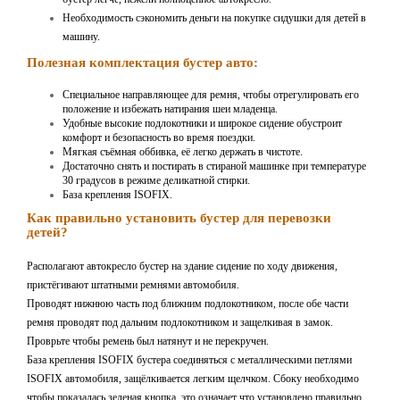
Необходимость сэкономить деньги на покупке сидушки для детей в
машину.
Полезная комплектация бустер авто:
Специальное направляющее для ремня, чтобы отрегулировать его
положение и избежать натирания шеи младенца.
Удобные высокие подлокотники и широкое сидение обустроит
комфорт и безопасность во время поездки.
Мягкая съёмная оббивка, её легко держать в чистоте.
Достаточно снять и постирать в стираной машинке при температуре
30 градусов в режиме деликатной стирки.
База крепления ISOFIX.
Как правильно установить бустер для перевозки
детей?
Располагают автокресло бустер на здание сидение по ходу движения,
пристёгивают штатными ремнями автомобиля.
Проводят нижнюю часть под ближним подлокотником, после обе части
ремня проводят под дальним подлокотником и защелкивая в замок.
Проврьте чтобы ремень был натянут и не перекручен.
База крепления ISOFIX бустера соединяться с металлическими петлями
ISOFIX автомобиля, защёлкивается легким щелчком. Сбоку необходимо
чтобы показалась зеленая кнопка, это означает что установлено правильно.