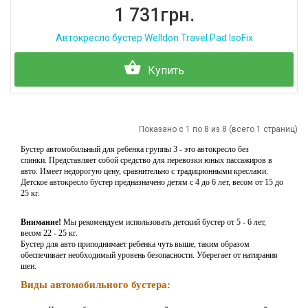
1 731грн.
Автокресло бустер Welldon Travel Pad IsoFix
Купить
Показано с 1 по 8 из 8 (всего 1 страниц)
Бустер автомобильный для ребенка группы 3 - это автокресло без
спинки.
Представляет собой средство для перевозки юных пассажиров в
авто.
Имеет недорогую цену, сравнительно с традиционными креслами.
Детское автокресло бустер предназначено детям с 4 до 6 лет, весом от 15 до
25 кг.
Внимание!
Мы рекомендуем использовать детский бустер от 5 - 6 лет,
весом 22 - 25 кг.
Бустер для авто приподнимает ребенка чуть выше, таким образом
обеспечивает необходимый уровень безопасности. Уберегает от натирания
шеи.
Виды автомобильного бустера: