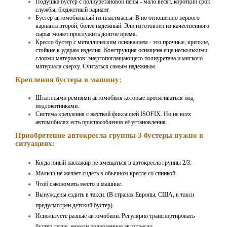
Подушка бустер с полиуретановой пены - мало весят, короткий срок
службы, бюджетный вариант.
Бустер автомобильный из пластмассы. В по отношению первого
варианта второй, более надежный. Эли изготовлен из качественного
сырья может прослужить долгое время.
Кресло бустер с металлическим основанием - это прочные, крепкие,
стойкие к ударам изделия. Конструкция оснащена еще несколькими
слоями материалов: энергопоглащающего полиуретана и мягкого
материала сверху. Считаться самым надежным.
Крепления бустера в машину:
Штатнными ремнями автомобиля которые протягиваться под
подлокотниками.
Система крепления с жесткой фиксацией ISOFIX. Но не всех
автомобилях есть приспособления её установления.
Приобретение автокресла группы 3 бустеры нужно в
ситуациях:
Когда юный пассажир не вмещаться в автокресла группы 2/3.
Малыш не желает сидеть в обычном кресле со спинкой.
Чтоб сэкономить место в машине.
Вынуждены ездить в такси. (В странах Европы, США, в такси
предусмотрен детский бустер).
Используете разные автомобили. Регулярно транспортировать
бустер легче, нежели полноценное автокресло.