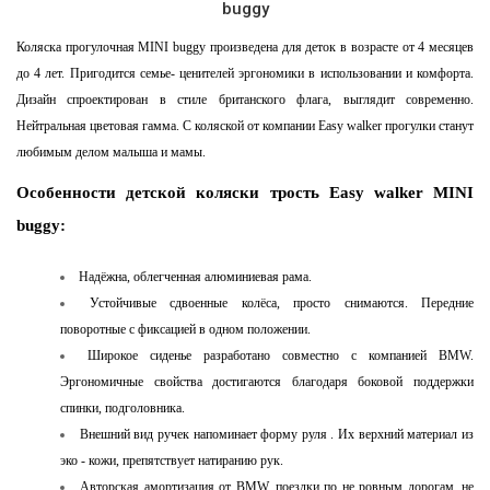
buggy
Коляска прогулочная MINI buggy произведена для деток в возрасте от 4 месяцев
до 4 лет. Пригодится семье- ценителей эргономики в использовании и комфорта.
Дизайн спроектирован в стиле британского флага, выглядит современно.
Нейтральная цветовая гамма. С коляской от компании Easy walker прогулки станут
любимым делом малыша и мамы.
Особенности детской коляски трость Easy walker MINI
buggy:
Надёжна, облегченная алюминиевая рама.
Устойчивые сдвоенные колёса, просто снимаются. Передние
поворотные с фиксацией в одном положении.
Широкое сиденье разработано совместно с компанией BMW.
Эргономичные свойства достигаются благодаря боковой поддержки
спинки, подголовника.
Внешний вид ручек напоминает форму руля . Их верхний материал из
эко - кожи, препятствует натиранию рук.
Авторская амортизация от BMW, поездки по не ровным дорогам, не