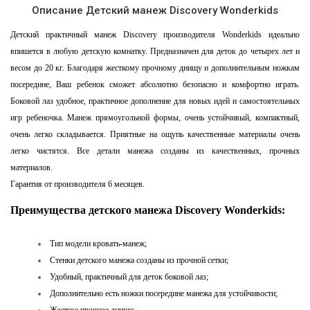
Описание Детский манеж Discovery Wonderkids
Детский практичный манеж Discovery производителя Wonderkids идеально
впишется в любую детскую комнатку. Предназначен для деток до четырех лет и
весом до 20 кг. Благодаря жесткому прочному днищу и дополнительным ножкам
посередине, Ваш ребенок сможет абсолютно безопасно и комфортно играть.
Боковой лаз удобное, практичное дополнение для новых идей и самостоятельных
игр ребеночка. Манеж прямоугольной формы, очень устойчивый, компактный,
очень легко складывается. Приятные на ощупь качественные материалы очень
легко чистятся. Все детали манежа созданы из качественных, прочных
материалов.
Гарантия от производителя 6 месяцев.
Преимущества детского манежа Discovery Wonderkids:
Тип модели кровать-манеж;
Стенки детского манежа созданы из прочной сетки;
Удобный, практичный для деток боковой лаз;
Дополнительно есть ножки посередине манежа для устойчивости;
Жесткое прочное днище;