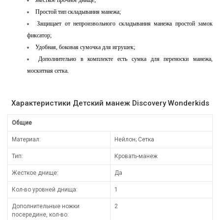
Простой тип складывания манежа;
Защищает от непроизвольного складывания манежа простой замок
фиксатор;
Удобная, боковая сумочка для игрушек;
Дополнительно в комплекте есть сумка для переноски манежа,
москитная сетка.
Характеристики Детский манеж Discovery Wonderkids
Общие
Материал:
Нейлон; Сетка
Тип:
Кровать-манеж
Жесткое днище:
Да
Кол-во уровней днища:
1
Дополнительные ножки
2
посередине, кол-во: