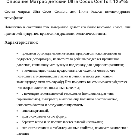
Описание Матрас детский Ultra Cocos Comfort 125*65
Состав матраса Ultra Cocos Comfort: лен, Плита Кокоса, пенополиуритан,
термофлекс.
Новшество в сочетании этих материалов делает его более высокого класса, еще
практичней и упругим, при этом натуральным, экологически чисты.
Характеристики:
идеальны ортопедические качества, при долгом использовании не
поддаётся деформации, на части тело ребенка разделяет правильное
давление, спина получает нужную поддержку для здорового развития;
в комплектацию также предоставляется чехол на молнии, что
позволяет его снимать для стирки и сушки, а также для полной
замени(продолжая его службу) При покупках вы сами можете убедиться
что матрас имеет все описанные качества;
с помощью инновационной технологии (волокна направлены
горизонтально), выиграет у аналогов еще большею эластичностью,
износостойкостью и воздухопроницаемость;
гипоаллергенный;
долго сохраняет свою форму;
бережет тепло и не пропитывается влагой и запахами;
антисептические и антибактериальные свойства, помогает заживлению
царапин
.