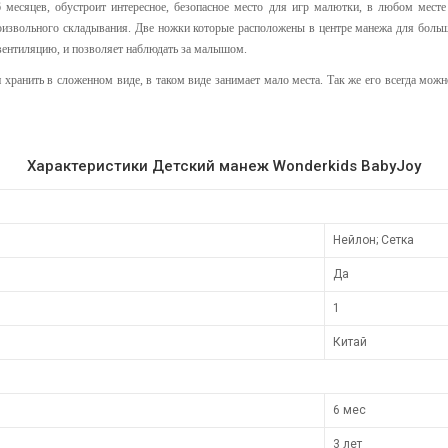
сяцев, обустроит интересное, безопасное место для игр малютки, в любом месте 
оизвольного складывания. Две ножки которые расположены в центре манежа для больш
 вентиляцию, и позволяет наблюдать за малышом.
ранить в сложенном виде, в таком виде занимает мало места. Так же его всегда можн
Характеристики Детский манеж Wonderkids BabyJoy
Нейлон; Сетка
Да
1
Китай
6 мес
3 лет