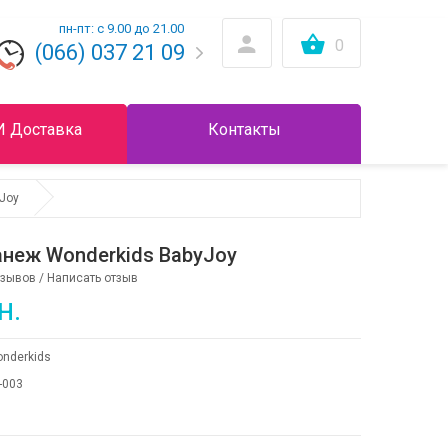
пн-пт: с 9.00 до 21.00
0
(066) 037 21 09
И Доставка
Контакты
Joy
неж Wonderkids BabyJoy
тзывов
/
Написать отзыв
н.
nderkids
-003