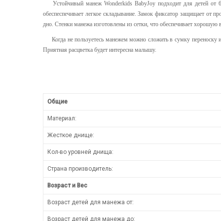
Устойчивый манеж Wonderkids BabyJoy подходит для детей от 6 ме
обеспеспечивает легкое складывание. Замок фиксатор защищает от пр
дно. Стенки манежа изготовлены из сетки, что обеспечивает хорошую
Когда не пользуетесь манежем можно сложить в сумку переноску и х
Приятная расцветка будет интересна малышу.
Общие
Материал:
Жесткое днище:
Кол-во уровней днища:
Страна производитель:
Возраст и Вес
Возраст детей для манежа от:
Возраст детей для манежа до: