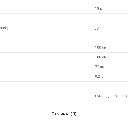
18 кг
ание)
Да
100 см
100 см
74 см
9,2 кг
Сумка для транспор
Отзывы (0)