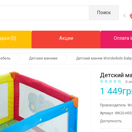
Поиск
дки (0)
Акции
Оплата 
мебель
Детские манежи
Детский манеж Wonderkids Baby
Детский ма
0 о
1 449гр
Производитель:
Wo
Артикул:
WK20-H05
Доступность: