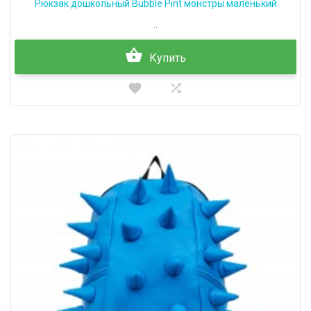
Рюкзак дошкольный Bubble Pint монстры маленький
..
Купить