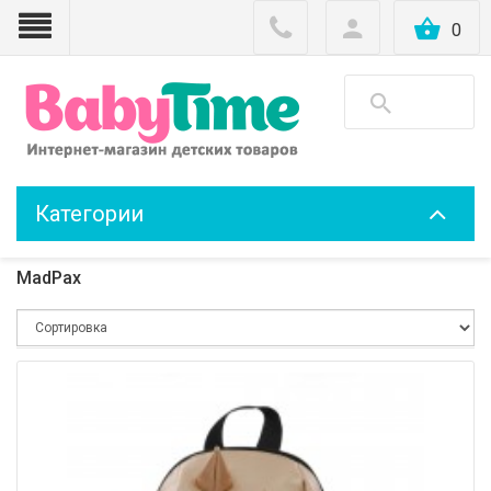
0
Категории
MadPax