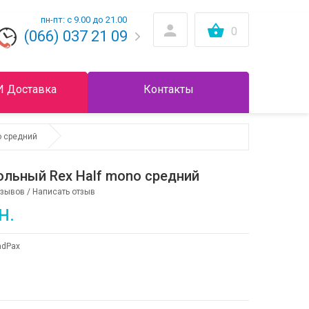
пн-пт: с 9.00 до 21.00
0
(066) 037 21 09
И Доставка
Контакты
o средний
льный Rex Half mono средний
тзывов
/
Написать отзыв
н.
dPax