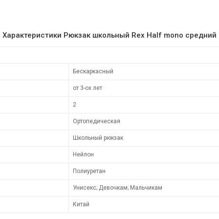
Характеристики Рюкзак школьный Rex Half mono средний
Бескаркасный
от 3-ох лет
2
Ортопедическая
Школьный рюкзак
Нейлон
Полиуретан
Унисекс; Девочкам; Мальчикам
Китай