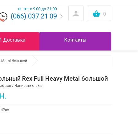
пн-пт: с 9.00 до 21.00
0
(066) 037 21 09
И Доставка
Контакты
y Metal большой
льный Rex Full Heavy Metal большой
тзывов
/
Написать отзыв
н.
dPax