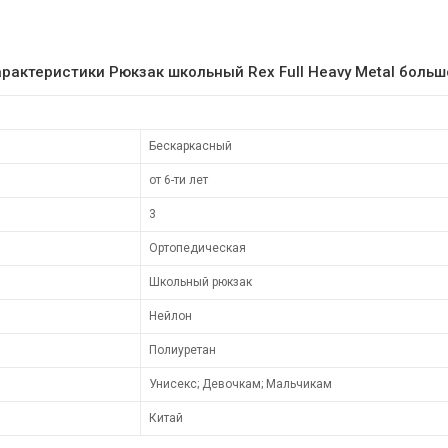
арактеристики Рюкзак школьный Rex Full Heavy Metal больш
Бескаркасный
от 6-ти лет
3
Ортопедическая
Школьный рюкзак
Нейлон
Полиуретан
Унисекс; Девочкам; Мальчикам
Китай