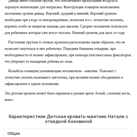
Днище имеет плоские прутья, что обеспечивает пропускания воздуха и
хорошую вентиляцию для матрасика. Конструкция оснащена несколькими
положения уровня днища. Верхний, средний и нижний. Верхний уровень
необходим при уходе за новорожденным, позволяя его с легкостью пеленать,
кормить особо не напрягая мышцы для наклона. Среднее положение использую
для ребятишек которые уже могут ползать. Нижний уровень для крох от года.
Расстояние прутьев в стенках кроватки расположены таким образом, что не
позволит запутаться в них ребеночку. Передняя боковина откидная, при
необходимости её можно зафиксировать, при помощи пластмассовых фиксаторов,
что убережет от выпадения ребенка из ложа.
Колыбель оснащена укачивающим механизмом - маятник. Поможет с
легкостью укачать маленького ангелочка, при желании можно обездвижить и
зафиксировать в одном положении.
Эта детская кровать может быть окрашена в разные цвета: белый, слоновая кость,
венге.
Характеристики Детская кровать-маятник Натали с
откидной боковиной
Общие