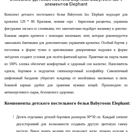
элементов Elephant
Комплект детского постельного белья Babyroom lux Elephant подходит для
кроватки 120 * 60. Красивая, нежная серо - бирюзовая расцветка, украшена
фигурками зигзага со слониками, что замечательно подойдет мальчику и девочке.
Боковая защита крепятся с помощью миленьких лент, которые рекомендуется
завязывать бантиками для дополнительно украшения кроватки. Особый бортик у
изголовья в форме тучки и оригинальные декоративные подушки в форме
звёздочек создают условия для полёта фантазий крохи. Приятные на ощупь ткани
из 100% хлопка обеспечит комфортный и здоровый сон малютке. Наполнитель
одеяла, бортиков и подушечек гиппоалергенный холофайбер. Симпатичный
шифоновый балдахин уберегает младенца от назойливых насекомых и пили.
Боковой карман удобен для хранения нужных вещей. Произведено из
антиалергенного сырья, безопасного здоровью.
Компоненты
детского
постельного
белья
Babyroom
Elephant:
Десять отдельных деталей бортиков размером 30*30 см. Каждый элемент
двухсторонний для возможности создавать другую цветовую гамму
постели. Внизу вшита молния что позволяет легко держать изделие в