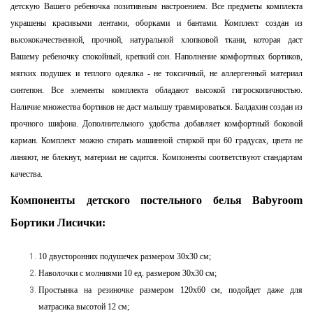
детскую Вашего ребеночка позитивным настроением. Все предметы комплекта
украшены красивыми лентами, оборками и бантами. Комплект создан из
высококачественной, прочной, натуральной хлопковой ткани, которая даст
Вашему ребеночку спокойный, крепкий сон. Наполнение комфортных бортиков,
мягких подушек и теплого одеялка - не токсичный, не аллергенный материал
синтепон. Все элементы комплекта обладают высокой гигроскопичностью.
Наличие множества бортиков не даст малышу травмироваться. Балдахин создан из
прочного шифона. Дополнительного удобства добавляет комфортный боковой
карман. Комплект можно стирать машинной стиркой при 60 градусах, цвета не
линяют, не блекнут, материал не садится. Компоненты соответствуют стандартам
качества.
Компоненты детского постельного белья Babyroom
Бортики Лисички:
10 двусторонних подушечек размером 30х30 см;
Наволочки с молниями 10 ед. размером 30х30 см;
Простынка на резиночке размером 120х60 см, подойдет даже для
матрасика высотой 12 см;