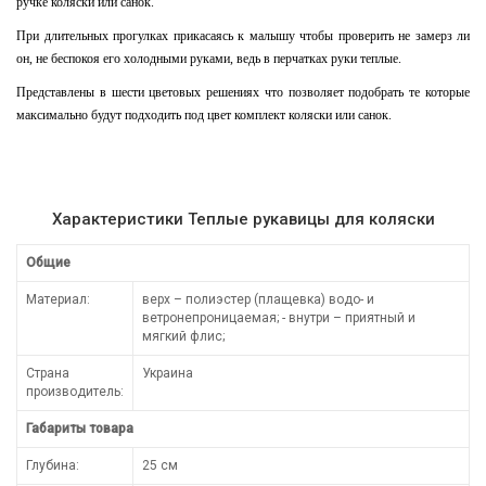
ручке коляски или санок.
При длительных прогулках прикасаясь к малышу чтобы проверить не замерз ли
он, не беспокоя его холодными руками, ведь в перчатках руки теплые.
Представлены в шести цветовых решениях что позволяет подобрать те которые
максимально будут подходить под цвет комплект коляски или санок.
Характеристики Теплые рукавицы для коляски
Общие
Материал:
верх – полиэстер (плащевка) водо- и
ветронепроницаемая; - внутри – приятный и
мягкий флис;
Страна
Украина
производитель:
Габариты товара
Глубина:
25 см