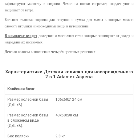
зафиксируют малютку в сидении. Чехол на ножки согревает, создает уют и
защищает от ветра.
Большая тканевая корзина для покупок и сумка для мамы в которые можно
сложить игрушки и необходимые вещи в путешествие.
В комплект входит
дождевик и москитная сетка которые защищают от дождя и
надоедливых насекомых.
Детская коляска выполнена в четырёх цветовых решениях.
Характеристики Детская коляска для новорожденного
2 в 1 Adamex Aspena
Колёсная база:
Размер колесной базы
106х60х124 см
(ДхШхВ):
Размер колесной базы
40х60х98 см
в сложеном виде
(ДхШхВ):
Вес коляски:
9,8 кг