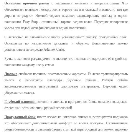
Оснащена прочной рамой
с надувными колёсами и амортизаторами. Что
обеспечивает плавную поездку как в городе так и в сельской местности, там где
дороги не радуют. Ножной тормоз поможет зафиксировать коляску в одном
положении. Easy Stop - стояночный тормоз задних колес. Передние поворотные
колеса при надобности фиксируют в одном положении.
С легкостью на алюминиевое шасси устанавливают люльку, прогулочный блок.
Оснащается по направлению движения и обратно. Дополнительно можно
устанавливать автокресло Adamex Carlo.
Ручка с эко кожи регулируется по высоте, что позволяет подстроить её в удобном
положении каждому члену семьи.
Люлька
снабжена прочным пластмассовым корпусом. Её легко транспортировать
вместе с ребеночком благодаря удобным ручкам. Внутри оббита
высококачественным натуральный хлопковым материалом. Верхний чехол
уберегает от холода.
Глубокий капюшон
коляски в люльке и прогулочном блоке оснащен козырьком
от солнца и эргономичной ручкой переноской.
Прогулочный блок
имеет несколько наклонов спинки и регулируется подножка
что обеспечивает дополнительный комфорт во время прогулок. Пятиточечные
ремни безопасности и съемный бампер с мягкой перегородкой для ножек, надежно