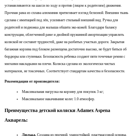
устанавливаются на шасси по ходу и против (лицом к родителям) движения.
Прочная рама из сплава алюминия притягивает взгляд белизной. Внешняя ткань
сделана с имитацией под лён, усиливает стильный внешний вид. Ручка для
родителей и подножка для малыша обшита эко-кожей. Благодаря балансу
конструкции, облегченной раме и двойной пружинной амортизации управлять
коляской не составит трудностей, даже на разбитых участках дороги. Закрытая
багажная корзина под блоком размещена достаточно высоко, не будет биться об
бордюры или ступеньки. Безопасность ребенка создают пяти точечные ремни с
мягкими накладками на плечи. Коляска сделана из экологически чистых
материалов, не токсичных. Соответствует стандартам качества и безопасности.
Рекомендации от производителя:
Максимальная нагрузка на корзину для покупок 3 кг;
Максимальное накачивание колес 1.0 атмосфер.
Преимущества детской коляски Adamex Aspena
Акварель:
Люлька.
Создана из прочной, ударостойкой, пластмассовой основы,