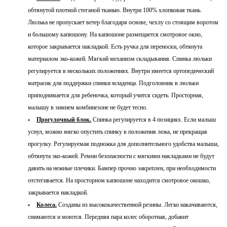
обтянутой плотной стеганой тканью. Внутри 100% хлопковая ткань.
Люлька не пропускает ветер благодаря основе, чехлу со стоящим воротом
и большому капюшону. На капюшоне размещается смотровое окно,
которое закрывается накладкой. Есть ручка для переноски, обтянута
материалом эко-кожей. Мягкий механизм складывания. Спинка люльки
регулируется в нескольких положениях. Внутри имеется ортопедический
матрасик для поддержки спинки младенца. Подголовник в люльки
приподнимается для ребеночка, который учится сидеть. Просторная,
малышу в зимнем комбинезоне не будет тесно.
Прогулочный блок.
Спинка регулируется в 4 позициях. Если малыш
уснул, можно мягко опустить спинку в положения лежа, не прекращая
прогулку. Регулируемая подножка для дополнительного удобства малыша,
обтянута эко-кожей. Ремни безопасности с мягкими накладками не будут
давить на нежные плечики. Бампер прочно закреплен, при необходимости
отстегивается. На просторном капюшоне находится смотровое окошко,
закрывается накладкой.
Колеса.
Созданы из высококачественной резины. Легко накачиваются,
снимаются и моются. Передняя пара колес оборотная, добавит