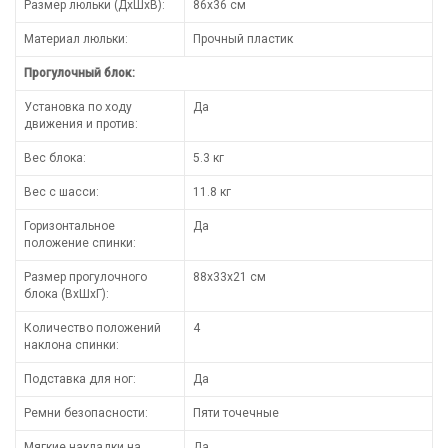
Размер люльки (ДхШхВ):
86х36 см
Материал люльки:
Прочный пластик
Прогулочный блок:
Установка по ходу
Да
движения и против:
Вес блока:
5.3 кг
Вес с шасси:
11.8 кг
Горизонтальное
Да
положение спинки:
Размер прогулочного
88х33х21 см
блока (ВхШхГ):
Количество положений
4
наклона спинки:
Подставка для ног:
Да
Ремни безопасности:
Пяти точечные
Мягкие накладки на
Да