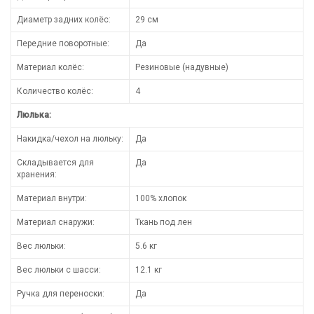
Диаметр задних колёс:
29 см
Передние поворотные:
Да
Материал колёс:
Резиновые (надувные)
Количество колёс:
4
Люлька:
Накидка/чехол на люльку:
Да
Складывается для
Да
хранения:
Материал внутри:
100% хлопок
Материал снаружи:
Ткань под лен
Вес люльки:
5.6 кг
Вес люльки с шасси:
12.1 кг
Ручка для переноски:
Да