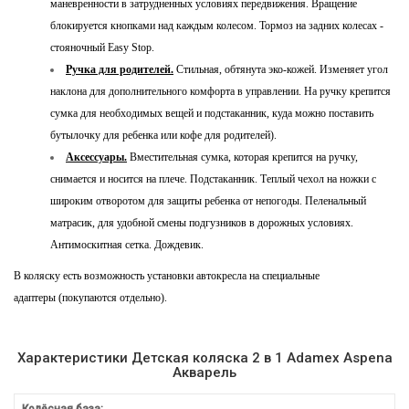
маневренности в затрудненных условиях передвижения. Вращение
блокируется кнопками над каждым колесом. Тормоз на задних колесах -
стояночный Easy Stop.
Ручка для родителей.
Стильная, обтянута эко-кожей. Изменяет угол
наклона для дополнительного комфорта в управлении. На ручку крепится
сумка для необходимых вещей и подстаканник, куда можно поставить
бутылочку для ребенка или кофе для родителей).
Аксессуары.
Вместительная сумка, которая крепится на ручку,
снимается и носится на плече. Подстаканник. Теплый чехол на ножки с
широким отворотом для защиты ребенка от непогоды. Пеленальный
матрасик, для удобной смены подгузников в дорожных условиях.
Антимоскитная сетка. Дождевик.
В коляску есть возможность установки автокресла на специальные
адаптеры (покупаются отдельно).
Характеристики Детская коляска 2 в 1 Adamex Aspena
Акварель
Колёсная база: