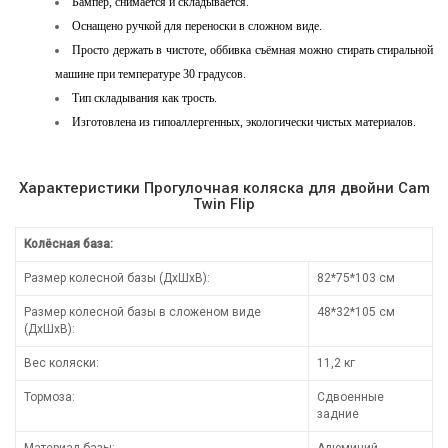
Бампер, снимается и складывается.
Оснащено ручкой для переноски в сложном виде.
Просто держать в чистоте, оббивка съёмная можно стирать стиральной
машине при температуре 30 градусов.
Тип складывания как трость.
Изготовлена из гипоаллергенных, экологически чистых материалов.
Характеристики Прогулочная коляска для двойни Cam
Twin Flip
Колёсная база:
Размер колесной базы (ДхШхВ):
82*75*103 см
Размер колесной базы в сложеном виде
48*32*105 см
(ДхШхВ):
Вес коляски:
11,2 кг
Тормоза:
Сдвоенные
задние
Материал базы:
Алюминий