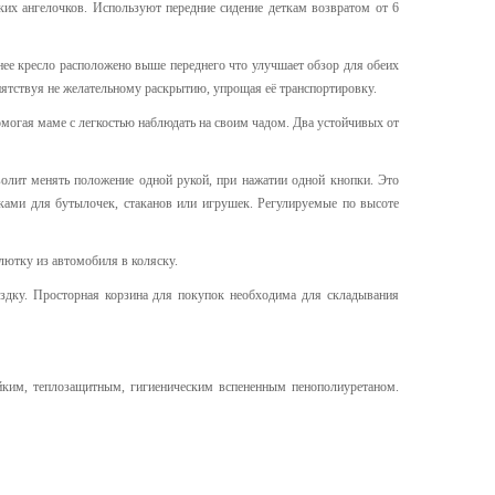
х ангелочков. Используют передние сидение деткам возвратом от 6
ее кресло расположено выше переднего что улучшает обзор для обеих
ятствуя не желательному раскрытию, упрощая её транспортировку.
могая маме с легкостью наблюдать на своим чадом.
Два устойчивых от
олит менять положение одной рукой, при нажатии одной кнопки. Это
ами для бутылочек, стаканов или игрушек. Регулируемые по высоте
лютку из автомобиля в коляску.
дку. Просторная корзина для покупок необходима для складывания
ким, теплозащитным, гигиеническим вспененным пенополиуретаном.