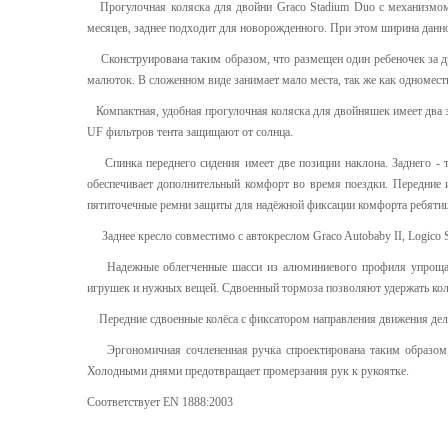
Прогулочная коляска для двойни Graco Stadium Duo с механизмом 
месяцев, заднее подходит для новорожденного. При этом ширина данн
Сконструирована таким образом, что размещен один ребеночек за др
малюток. В сложенном виде занимает мало места, так же как одномес
Компактная, удобная прогулочная коляска для двойняшек имеет два 
UF фильтров тента защищают
от солнца.
Спинка переднего сидения имеет две позиции наклона. Заднего - т
обеспечивает дополнительный комфорт во время поездки. Передние
пятиточечные ремни защиты для надёжной фиксации комфорта ребятиш
Заднее кресло совместимо с автокреслом Graco Autobaby II, Logiсo S
Надежные облегченные шасси из алюминиевого профиля упрощает т
игрушек и нужных вещей. Сдвоенный тормоза позволяют удержать коля
Передние сдвоенные колёса с фиксатором направления движения делае
Эргономичная сочлененная ручка спроектирована таким образом, 
Холодными днями предотвращает промерзания рук к рукоятке.
Соответствует EN 1888:2003