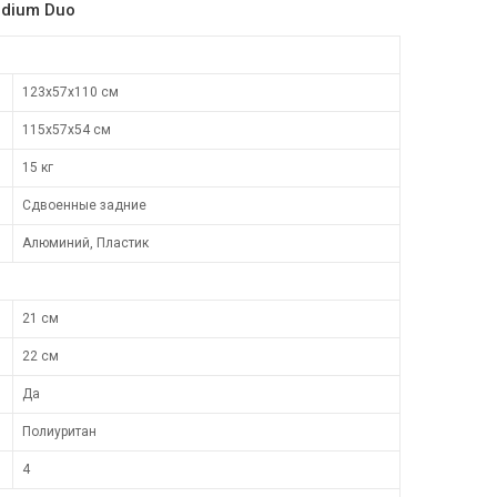
adium Duo
123х57х110 см
115х57х54 см
15 кг
Сдвоенные задние
Алюминий, Пластик
21 см
22 см
Да
Полиуритан
4