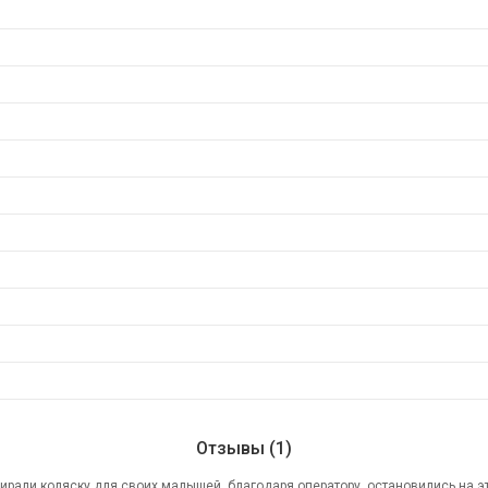
Отзывы (1)
ирали коляску для своих малышей, благодаря оператору, остановились на э