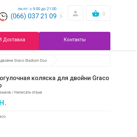
пн-пт: с 9.00 до 21.00
0
(066) 037 21 09
И Доставка
Контакты
 двойни Graco Stadium Duo
огулочная коляска для двойни Graco
o
тзывов
/
Написать отзыв
н.
aco