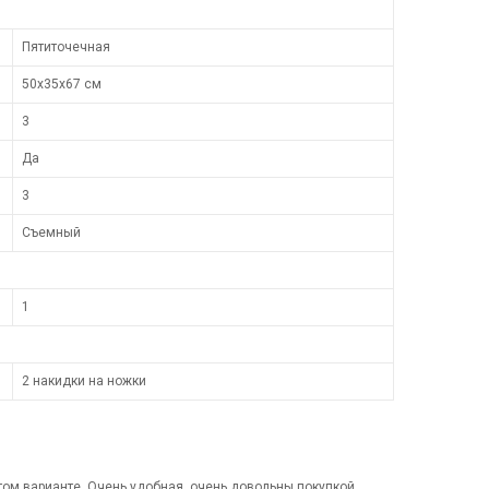
Пятиточечная
50х35х67 см
3
Да
3
Съемный
1
2 накидки на ножки
том варианте. Очень удобная, очень довольны покупкой.