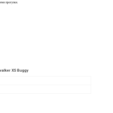
ремя прогулки.
alker XS Buggy
ы