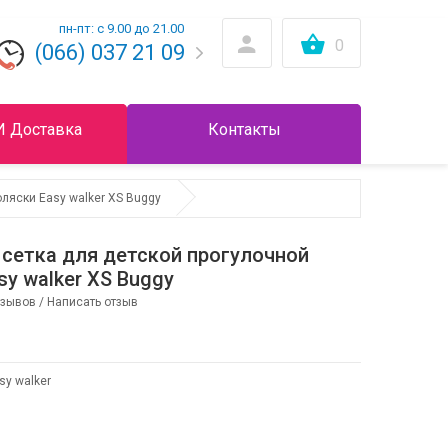
пн-пт: с 9.00 до 21.00
0
(066) 037 21 09
И Доставка
Контакты
ляски Easy walker XS Buggy
сетка для детской прогулочной
sy walker XS Buggy
тзывов
/
Написать отзыв
sy walker