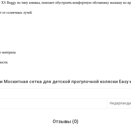
ker XS Buggy по типу книжка, поможет обустроить комфортную обстановку малышу во в
т от солнечных лучей.
о материла.
ности.
и Москитная сетка для детской прогулочной коляски Easy w
Нидерланд
Отзывы (0)