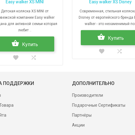
Easy walker XS MINI
Easy walker XS Disney
Детская коляска XS MINI от
Современная, стильная коляск
рвежской компании Easy walker
Disney от европейского бренда 
ана для активной семьи которая
walker - это незаменимый по.
любит ..
Купить
Купить
А ПОДДЕРЖКИ
ДОПОЛНИТЕЛЬНО
ы
Производители
Товара
Подарочные Сертификаты
йта
Партнёры
Акции