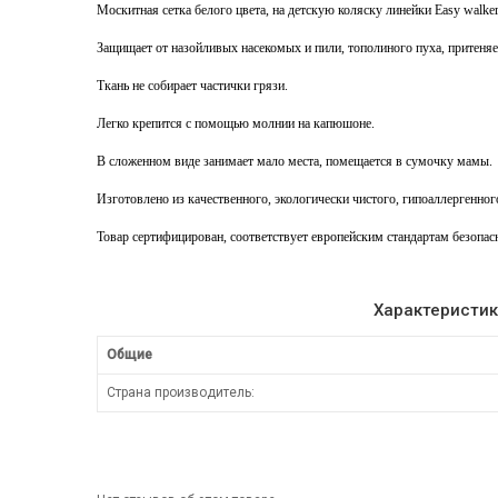
Москитная сетка белого цвета, на детскую коляску линейки Easy wal
Защищает от назойливых насекомых и пили, тополиного пуха, притеняе
Ткань не собирает частички грязи.
Легко крепится с помощью молнии на капюшоне.
В сложенном виде занимает мало места, помещается в сумочку мамы.
Изготовлено из качественного, экологически чистого, гипоаллергенног
Товар сертифицирован, соответствует европейским стандартам безопас
Характеристик
Общие
Страна производитель: