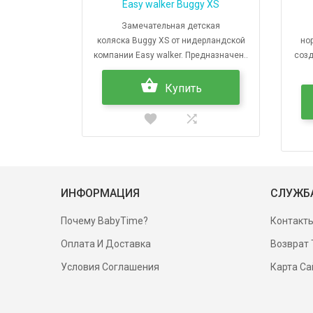
Easy walker Buggy XS
Замечательная детская
коляска Buggy XS от нидерландской
но
компании Easy walker. Предназначен..
созд
Купить
ИНФОРМАЦИЯ
СЛУЖБ
Почему BabyTime?
Контакт
Оплата И Доставка
Возврат 
Условия Соглашения
Карта Са