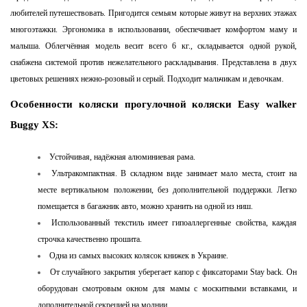
любителей путешествовать. Пригодится семьям которые живут на верхних этажах
многоэтажки. Эргономика в использовании, обеспечивает комфортом маму и
малыша. Облегчённая модель весит всего 6 кг., складывается одной рукой,
снабжена системой против нежелательного раскладывания. Представлена в двух
цветовых решениях нежно-розовый и серый. Подходит мальчикам и девочкам.
Особенности коляски прогулочной коляски Easy walker
Buggy XS:
Устойчивая, надёжная алюминиевая рама.
Ультракомпактная. В складном виде занимает мало места, стоит на
месте вертикальном положении, без дополнительной поддержки. Легко
помещается в багажник авто, можно хранить на одной из ниш.
Использованный текстиль имеет гипоаллергенные свойства, каждая
строчка качественно прошита.
Одна из самых высоких колясок книжек в Украине.
От случайного закрытия уберегает капор с фиксаторами Stay back. Он
оборудован смотровым окном для мамы с москитными вставками, и
дополнительной секрецией на молнии.