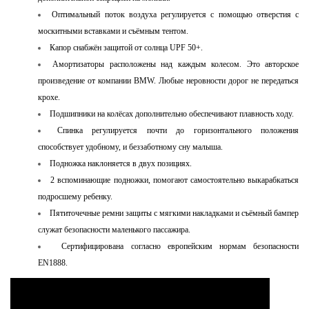
Оптимальный поток воздуха регулируется с помощью отверстия с
москитными вставками и съёмным тентом.
Капор снабжён защитой от солнца UPF 50+.
Амортизаторы расположены над каждым колесом. Это авторское
произведение от компании BMW. Любые неровности дорог не передаться
крохе.
Подшипники на колёсах дополнительно обеспечивают плавность ходу.
Спинка регулируется почти до горизонтального положения
способствует удобному, и беззаботному сну малыша.
Подножка наклоняется в двух позициях.
2 вспоминающие подножки, помогают самостоятельно выкарабкаться
подросшему ребенку.
Пятиточечные ремни защиты с мягкими накладками и съёмный бампер
служат безопасности маленького пассажира.
Сертифицирована согласно европейским нормам безопасности
EN1888.