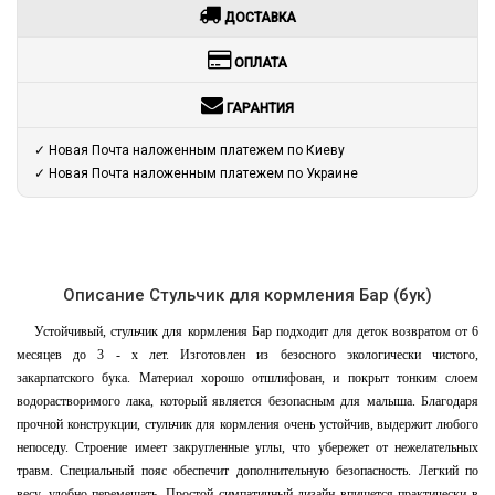
ДОСТАВКА
ОПЛАТА
ГАРАНТИЯ
✓ Новая Почта наложенным платежем по Киеву
✓ Новая Почта наложенным платежем по Украине
Описание Стульчик для кормления Бар (бук)
Устойчивый, стульчик для кормления Бар подходит для деток возвратом от 6
месяцев до 3 - х лет. Изготовлен из безосного экологически чистого,
закарпатского бука. Материал хорошо отшлифован, и покрыт тонким слоем
водорастворимого лака, который является безопасным для малыша. Благодаря
прочной конструкции, стульчик для кормления очень устойчив, выдержит любого
непоседу. Строение имеет закругленные углы, что убережет от нежелательных
травм. Специальный пояс обеспечит дополнительную безопасность. Легкий по
весу, удобно перемещать. Простой симпатичный дизайн впишется практически в