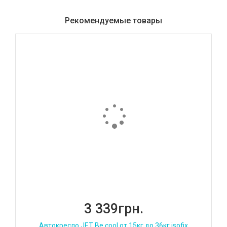
Рекомендуемые товары
3 339грн.
Автокресло JET Be cool от 15кг до 36кг isofix