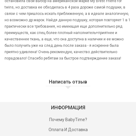
остановила свой выбор на американской марке My Brest Friend for
twins, но доставка ее обходилась в 4 раза дороже самой подушки, в
связи с чем пришлось искать приближенную, а в идеале аналогичную,
но возможно др.марок. Найдя данную подушку, которая повторяет 1 в 1
практически все требования, но имеющая еще дополнительно ряд
преимуществ, как спец.более плотный наполнитель+приятнее и
качественнее ткань, а еще, что она доступна в наличии и ее можно
было получить уже на след.день после заказа - я искренне была
приятно удивлена! Очень рекомендую, качество действительно
порадовало! Спасибо ребятам за быстрое подтверждение заказа!
Написать отзыв
ИНФОРМАЦИЯ
Почему BabyTime?
Оплата И Доставка