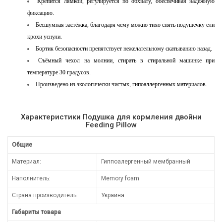
Крепится лямкой, регулируется по обхвату, обеспечивая надёжную
фиксацию.
Бесшумная застёжка, благодаря чему можно тихо снять подушечку ели
крохи уснули.
Бортик безопасности препятствует нежелательному скатыванию назад.
Съёмный чехол на молнии, стирать в стиральной машинке при
температуре 30 градусов.
Произведено из экологически чистых, гипоаллергенных материалов.
Характеристики Подушка для кормления двойни
Feeding Pillow
Общие
Материал:
Гиппоалергенный мембранный
Наполнитель:
Memory foam
Страна производитель:
Украина
Габариты товара