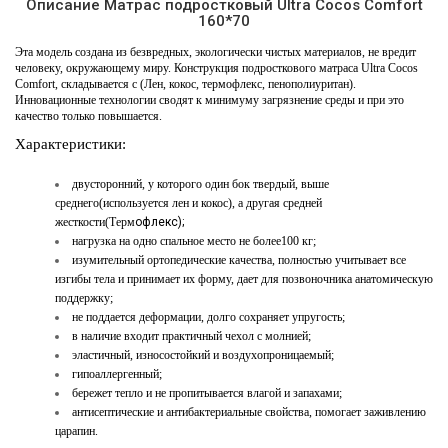
Описание Матрас подростковый Ultra Cocos Comfort
160*70
Эта модель создана из безвредных, экологически чистых материалов, не вредит
человеку, окружающему миру. Конструкция подросткового матраса Ultra Cocos
Comfort, складывается с (Лен, кокос, термофлекс, пенополиуритан).
Инновационные технологии сводят к минимуму загрязнение среды и при это
качество только повышается.
Характеристики:
двусторонний, у которого один бок твердый, выше
среднего(используется лен и кокос), а другая средней
жесткости(Терм
офлекс);
нагрузка на одно спальное место не более100 кг;
изумительный ортопедические качества, полностью учитывает все
изгибы тела и принимает их форму, дает для позвоночника анатомическую
поддержку;
не поддается деформации, долго сохраняет упругость;
в наличие входит практичный чехол с молнией;
эластичный, износостойкий и воздухопроницаемый;
гипоаллергенный;
бережет тепло и не пропитывается влагой и запахами;
антисептические и антибактериальные свойства, помогает заживлению
царапин.