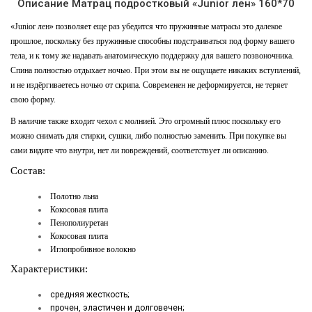
Описание Матрац подростковый «Junior лен» 160*70
«Junior лен» позволяет еще раз убедится что пружинные матрасы это далекое
прошлое, поскольку без пружинные способны подстраиваться под форму вашего
тела, и к тому же надавать
анатомическую поддержку для вашего позвоночника.
Спина полностью отдыхает ночью. При этом вы не ощущаете никаких вступлений,
и не издёргиваетесь ночью от скрипа. Современен не деформируется, не теряет
свою форму.
В наличие также входит чехол с молнией. Это огромный плюс поскольку его
можно снимать для стирки, сушки, либо полностью заменить. При покупке вы
сами видите что внутри, нет ли повреждений, соответствует ли описанию.
Состав:
Полотно льна
Кокосовая плита
Пенополиуретан
Кокосовая плита
Иглопробивное волокно
Характеристики:
средняя жесткость;
прочен, эластичен и долговечен;