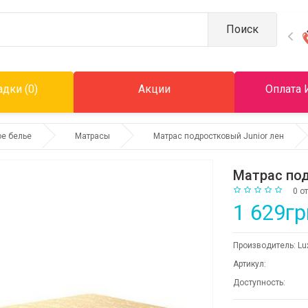
Поиск
дки (0)
Акции
Оплата 
ое белье
Матрасы
Матраc подростковый Junior лен
Матраc под
0 о
1 629гр
Производитель:
Lu
Артикул:
Доступность: