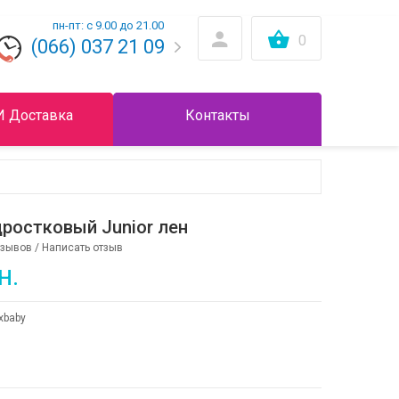
пн-пт: с 9.00 до 21.00
0
(066) 037 21 09
И Доставка
Контакты
ростковый Junior лен
тзывов
/
Написать отзыв
н.
xbaby