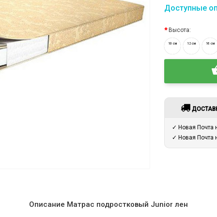
Доступные о
Высота:
10 см
12 см
16 см
ДОСТАВ
✓ Новая Почта
✓ Новая Почта
Описание Матраc подростковый Junior лен