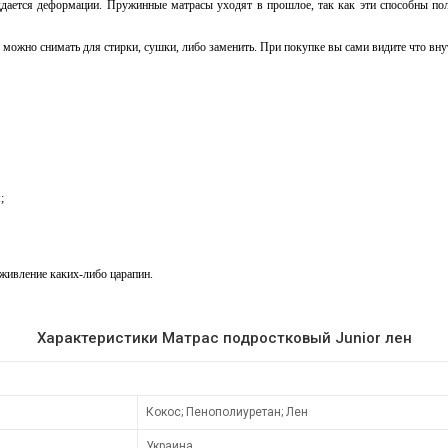
оддается деформации. Пружинные матрасы уходят в прошлое, так как эти способны по
можно снимать для стирки, сушки, либо заменить. При покупке вы сами видите что внут
;
аживление каких-либо царапин.
Характеристики Матраc подростковый Junior лен
Кокос; Пенополиуретан; Лен
Украина