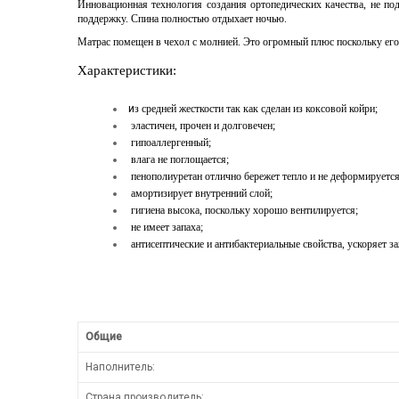
Инновационная технология создания ортопедических качества, не п
поддержку. Спина полностью отдыхает ночью.
Матрас помещен в чехол с молнией. Это огромный плюс поскольку его 
Характеристики:
и
з средней жесткости так как сделан из коксовой койри;
эластичен, прочен и долговечен;
гипоаллергенный;
влага не поглощается;
пенополиуретан отлично бережет тепло и не деформируется
амортизирует внутренний слой;
гигиена высока, поскольку хорошо вентилируется;
не имеет запаха;
антисептические и антибактериальные свойства, ускоряет з
Общие
Наполнитель:
Страна производитель: