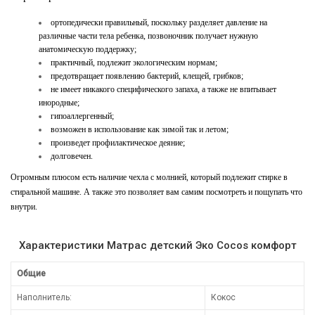
ортопедически правильный, поскольку разделяет давление на
различные части тела ребенка, позвоночник получает нужную
анатомическую поддержку;
практичный, подлежит экологическим нормам;
предотвращает появлению бактерий, клещей, грибков;
не имеет никакого специфического запаха, а также не впитывает
инородные;
гипоаллергенный;
возможен в использование как зимой так и летом;
произведет профилактическое деяние;
долговечен.
Огромным плюсом есть наличие чехла с молнией, который подлежит стирке в
стиральной машине. А также это позволяет вам самим посмотреть и пощупать что
внутри.
Характеристики Матрас детский Эко Cocos комфорт
Общие
Наполнитель:
Кокос