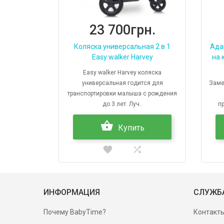
23 700грн.
Коляска универсальная 2 в 1
Ада
Easy walker Harvey
на 
Easy walker Harvey коляска
универсальная годится для
Заме
транспортировки малыша с рождения
до 3 лет. Луч..
п
Купить
ИНФОРМАЦИЯ
СЛУЖБ
Почему BabyTime?
Контакт