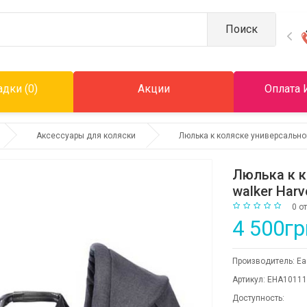
Поиск
дки (0)
Акции
Оплата 
Аксессуары для коляски
Люлька к коляске универсальной
Люлька к к
walker Harv
0 о
4 500гр
Производитель:
Ea
Артикул:
EHA10111
Доступность: