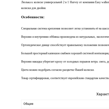
Люлька к коляске универсальной 2 в 1 Harvey от компании Easy walk
коляски для двойни.
Особенности:
Специальная система крепления позволяет легко установить её на шасси
Верхняя и внутренняя оббивка произведена из натуральных, экологиче
Ортопедическое днище способствует правильному положения позвоночн
Большой просторный капюшон снабжен хорошей системой вентиляции,
Верхняя накидка уберегает кроху от холодных порывов ветра. снега, д
Цвета можно подобрать согласно расцветке Вашей коляски.
Товар сертифицирован, соответствует европейским стандартам качества
Характ
Общие