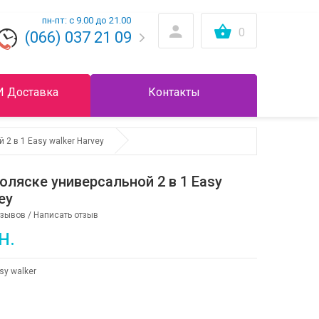
пн-пт: с 9.00 до 21.00
0
(066) 037 21 09
И Доставка
Контакты
 2 в 1 Easy walker Harvey
оляске универсальной 2 в 1 Easy
ey
тзывов
/
Написать отзыв
н.
sy walker