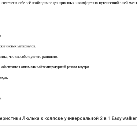
er сочетает в себе всё необходимое для приятных и комфортных путешествий в ней мал
.
ски чистых материалов.
ика, что способствует его развитию.
 обеспечивая оптимальный температурный режим внутри.
ождя.
.
еристики Люлька к коляске универсальной 2 в 1 Easy walker