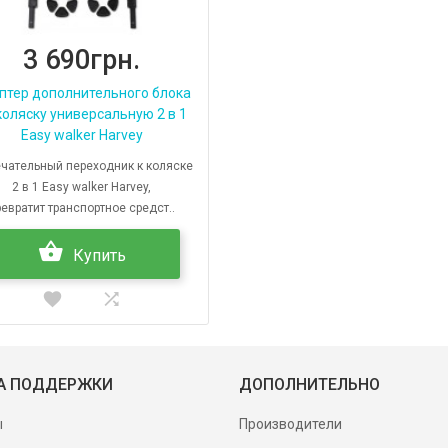
3 690грн.
птер дополнительного блока
коляску универсальную 2 в 1
Easy walker Harvey
чательный переходник к коляске
2 в 1 Easy walker Harvey,
ревратит транспортное средст..
Купить
А ПОДДЕРЖКИ
ДОПОЛНИТЕЛЬНО
ы
Производители