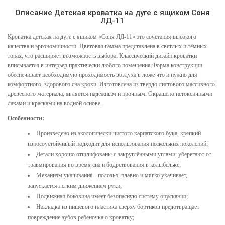
Описание Детская кроватка на дуге с ящиком Соня
ЛД-11
Кроватка детская на дуге с ящиком «Соня ЛД-11» это сочетания высокого
качества и эргономичности. Цветовая гамма представлена в светлых и тёмных
тонах, что расширяет возможность выбора. Классический дизайн кроватки
вписывается в интерьер практически любого помещения.Форма конструкции
обеспечивает необходимую проходимость воздуха в ложе что и нужно для
комфортного, здорового сна крохи. Изготовлена из твердо листового массивного
древесного материала, является надёжным и прочным. Окрашено нетоксичными
лаками и красками на водной основе.
Особенности:
Произведено из экологически чистого карпатского бука, крепкий
износоустойчивый подходит для использования нескольких поколений;
Детали хорошо отшлифованы с закруглёнными углами, уберегают от
травмирования во время сна и бодрствования в колыбельке;
Механизм укачивания - полозья, плавно и мягко укачивает,
запускается легким движением руки;
Подвижная боковина имеет безопасную систему опускания;
Накладка из пищевого пластика сверху бортиков предотвращает
повреждение зубов ребеночка о кроватку;