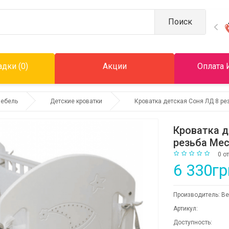
Поиск
дки (0)
Акции
Оплата 
мебель
Детские кроватки
Кроватка детская Соня ЛД 8 ре
Кроватка 
резьба Ме
0 о
6 330гр
Производитель:
Ве
Артикул:
Доступность: