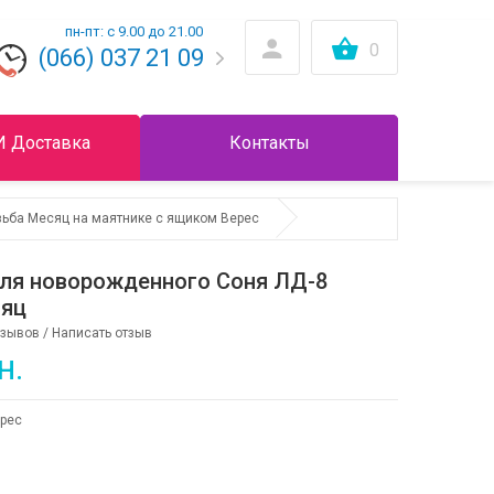
пн-пт: с 9.00 до 21.00
0
(066) 037 21 09
И Доставка
Контакты
зьба Месяц на маятнике с ящиком Верес
для новорожденного Соня ЛД-8
сяц
тзывов
/
Написать отзыв
н.
рес