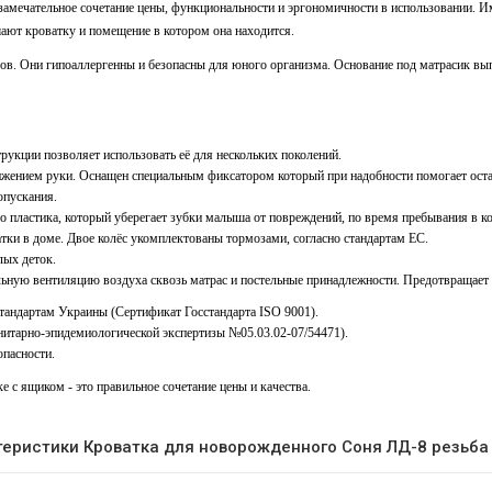
замечательное сочетание цены, функциональности и эргономичности в использовании. 
шают кроватку и помещение в котором она находится.
ов. Они гипоаллергенны и безопасны для юного организма. Основание под матрасик в
трукции позволяет использовать её для нескольких поколений.
жением руки. Оснащен специальным фиксатором который при надобности помогает ост
опускания.
 пластика, который уберегает зубки малыша от повреждений, по время пребывания в к
ки в доме. Двое колёс укомплектованы тормозами, согласно стандартам ЕС.
лых деток.
льную вентиляцию воздуха сквозь матрас и постельные принадлежности. Предотвращает
тандартам Украины (Сертификат Госстандарта ISO 9001).
нитарно-эпидемиологической экспертизы №05.03.02-07/54471).
опасности.
с ящиком - это правильное сочетание цены и качества.
теристики Кроватка для новорожденного Соня ЛД-8 резьба