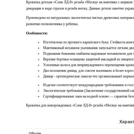
Кроватка детская «Соня ЛД-8» резьба «Месяц» на маятнике с ящиком 
декорация в виде стразов и резьба месяц. Данные детали заметно укра
Произведено из натуральных экологически чистых древесных материал
развитию позвоночника у ребенка.
Особенности:
Изготовлено из прочного карпатского бука. Стойкость конс
Маятниковый механизм укачивания запускается легким дви
Подвижная боковина снабжена надежным механизмом для 
Верхние бортики оснащены защитной накладкой из пищевого
Усиленные колеса для непринужденного перемещения кроват
Два положения днища, для совсем маленьких и более взрос
Днище - ортопедические ламели что организовывает норма
Изделие соответствует международным требованиям и госс
Экологические требования (Заключение государственной са
Сертифицированные лаки на водной основе — гарантия без
Кроватка для новорожденных «Соня ЛД-8» резьба «Месяц» на маятнике 
Харак
Общие