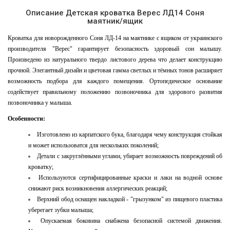
Описание Детская кроватка Верес ЛД14 Соня
маятник/ящик
Кроватка для новорожденного Соня ЛД-14 на маятнике с ящиком от украинского
производителя "Верес" гарантирует безопасность здоровый сон малышу.
Произведено из натурального твердо листового дерева что делает конструкцию
прочной. Элегантный дизайн и цветовая гамма светлых и тёмных тонов расширяет
возможность подбора для каждого помещения. Ортопедическое основание
содействует правильному положению позвоночника для здорового развития
позвоночника у малыша.
Особенности:
Изготовлено из карпатского бука, благодаря чему конструкция стойкая
и может использоватся для нескольких поколений;
Детали с закруглёнными углами, убирает возможность повреждений об
кроватку;
Используются сертифицированные краски и лаки на водной основе
снижают риск возникновения аллергических реакций;
Верхний обод оснащен накладкой - "грызунком" из пищевого пластика
уберегает зубки малыша;
Опускаемая боковина снабжена безопасной системой движения.