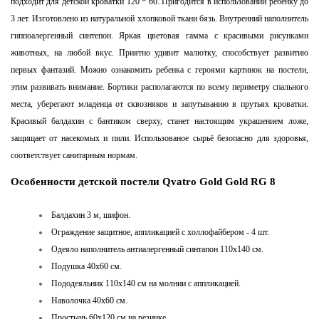
подходит для детской кроватки 120 * 60. Пригодится в использовании ребенку до
3 лет. Изготовлено из натуральной хлопковой ткани бязь. Внутренний наполнитель
гиппоалергенный синтепон. Яркая цветовая гамма с красивыми рисунками
животных, на любой вкус. Приятно удивит малютку, способствует развитию
первых фантазий. Можно ознакомить ребенка с героями картинок на постели,
этим развивать внимание. Бортики располагаются по всему периметру спального
места, уберегают младенца от сквозняков и запутыванию в прутьях кроватки.
Красивый балдахин с бантиком сверху, станет настоящим украшением ложе,
защищает от насекомых и пили. Использованое сырьё безопасно для здоровья,
соответствует санитарным нормам.
Особенности детской постели Qvatro Gold
Gold RG 8
Балдахин 3 м, шифон.
Ограждение защитное, аппликацией с холлофайбером - 4 шт.
Одеяло наполнитель антиалергенный синтапон 110х140 см.
Подушка 40х60 см.
Пододеяльник 110х140 см на молнии с аппликацией.
Наволочка 40х60 см.
Простынь 60х120 см на резинке.