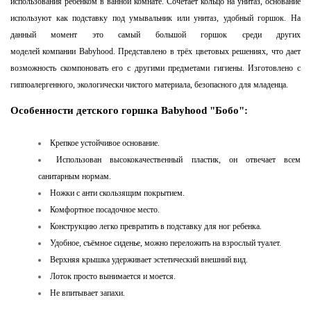
использования ребенком в ванной комнате. Сочетает кольцо на унитаз, основание
используют как подставку под умывальник или унитаз, удобный горшок. На
данный момент это самый большой горшок среди других
моделей компании
Babyhood. Представлено в трёх цветовых решениях, что дает
возможность скомпоновать его с другими предметами гигиены. Изготовлено с
гиппоалергенного, экологически чистого материала, безопасного для младенца.
Особенности детского горшка Babyhood "Бобо":
Крепкое устойчивое основание.
Использован высококачественный пластик, он отвечает всем
санитарным нормам.
Ножки с анти скользящим покрытием.
Комфортное посадочное
место.
Конструкцию легко превратить в подставку для ног ребенка.
Удобное, съёмное сиденье, можно переложить на взрослый туалет.
Верхняя крышка удерживает эстетический внешний вид.
Лоток просто вынимается и моется.
Не впитывает запахи.