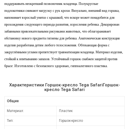
поддерживать неокрепший позвоночник младенца. Полукруглые
подлокотники снимают нагрузку с рук крохи. Визуально, внешний вид горшка,
напоминает взрослый унитаз с крышкой, что вскоре может понадобится для
прохождения следующего периода развития, взросления ребенка.
Декорирован
забавными привлекательными рисунками животных, что облагораживает
обстановку нового предмета гигиены для ребенка. Анатомическая конструкция
изделия разработана детям любого телосложения. Обтекающая форма с
закруглёнными углами препятствует травматизации младенца. Материал изделия,
стойкий к впитыванию запахов. Устойчивый горшок снабжен защитой против
брызг. Изготовлено с безопасного здоровью, гиппоалегнного пластика.
Характеристики Горшок-кресло Tega SafariГоршок-
кресло Tega Safari
Общие
Материал:
Пластик
Тип:
Горшок-кресло