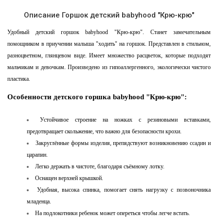
Описание Горшок детский babyhood "Крю-крю"
Удобный детский горшок babyhood "Крю-крю". Станет замечательным
помощником в приучении малыша "ходить" на горшок. Представлен в стильном,
разноцветном, глянцевом виде. Имеет множество расцветок, которые подходят
мальчикам и девочкам. Произведено из гипоаллергенного, экологически чистого
пластика.
Особенности детского горшка babyhood "Крю-крю":
Устойчивое строение на ножках с резиновыми вставками,
предотвращает скольжение, что важно для безопасности крохи.
Закруглённые формы изделия, препядствуют возникновению ссадин и
царапин.
Легко держать в чистоте, благодаря съёмному лотку.
Оснащен верхней крышкой.
Удобная, высока спинка, помогает снять нагрузку с позвоночника
младенца.
На подлокотники ребенок может опереться чтобы легче встать.