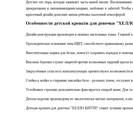
Детство это пора, которая занимает часть нашей жизни. Воспоминание
прекрасными и запоминающими вещами, любовью и заботой. Чтобы со
красочный дизайн дополнит жизнь ребенка сказочной атмосферой.
Особенности детской кровати для девочки "ХЕЛ
Дизайн конструкции произведен в нежных пастельных тонах. Главной 
Ортопедическое основание типа ЩИТ, способствует правильному разв
Вместительные ящики для белья, помогут сохранять порядок в помеще
Высокие бортики служат защитой против возможных падений крохи во
Закруглённые углы всех комплектующих препятствуют возможности во
Стойка к мойке и стиранию наклейка бело - розовых тонов, отслужит в
Устойчивое строение дополнительно фиксируется опорой мини. Для с
Детали изделия произведены из экологически чистых материалов, и яв
Детская кровать для девочки "ХЕЛЛО КИТТИ" станет лучшим произвед