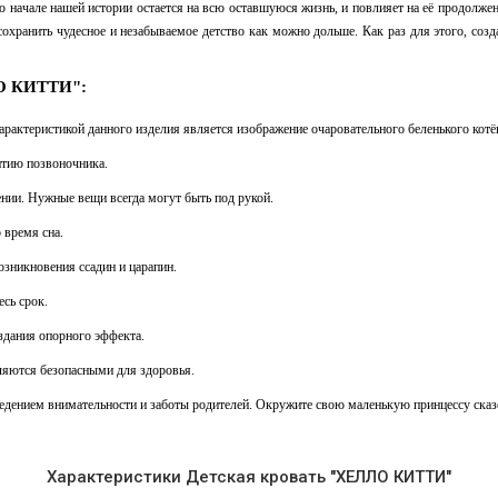
 о начале нашей истории остается на всю оставшуюся жизнь, и повлияет на её продолж
хранить чудесное и незабываемое детство как можно дольше. Как раз для этого, со
ЛО КИТТИ":
характеристикой данного изделия является изображение очаровательного беленького к
итию позвоночника.
нии. Нужные вещи всегда могут быть под рукой.
 время сна.
зникновения ссадин и царапин.
есь срок.
оздания опорного
эффекта.
ляются безопасными для здоровья.
ением внимательности и заботы родителей. Окружите свою маленькую принцессу сказо
Характеристики Детская кровать "ХЕЛЛО КИТТИ"