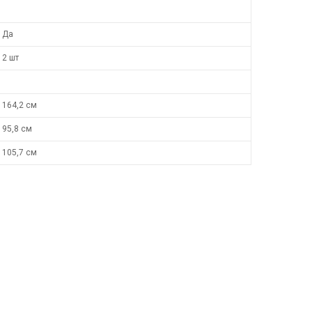
Да
2 шт
164,2 см
95,8 см
105,7 см