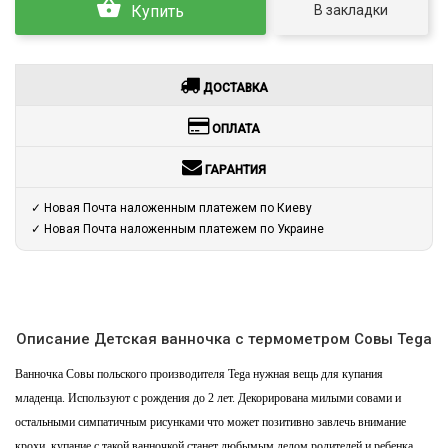
В закладки
Купить
ДОСТАВКА
ОПЛАТА
ГАРАНТИЯ
✓ Новая Почта наложенным платежем по Киеву
✓ Новая Почта наложенным платежем по Украине
Описание Детская ванночка с термометром Совы Tega
Ванночка Совы польского производителя Tega нужная вещь для купания
младенца. Используют с рождения до 2 лет. Декорирована милыми совами и
остальными симпатичным рисунками что может позитивно завлечь внимание
крохи, купание с такой ванночкой станет любымым делом родителей и ребенка.