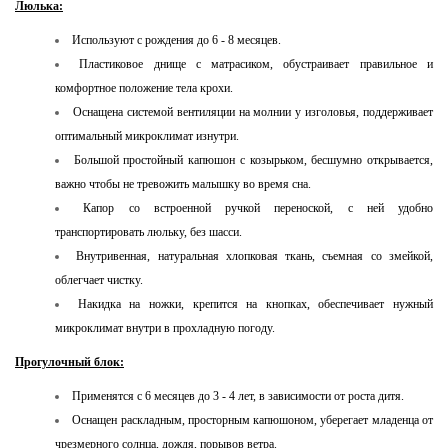
Люлька:
Используют с рождения до 6 - 8 месяцев.
Пластиковое днище с матрасиком, обустраивает правильное и
комфортное положение тела крохи.
Оснащена системой вентиляции на молнии у изголовья, поддерживает
оптимальный микроклимат изнутри.
Большой простойный капюшон с козырьком, бесшумно открывается,
важно чтобы не тревожить малышку во время сна.
Капор со встроенной ручкой переноской, с ней удобно
транспортировать люльку, без шасси.
Внутривенная, натуральная хлопковая ткань, съемная со змейкой,
облегчает чистку.
Накидка на ножки, крепится на кнопках, обеспечивает нужный
микроклимат внутри в прохладную погоду.
Прогулочный блок:
Применятся с 6 месяцев до 3 - 4 лет, в зависимости от роста дитя.
Оснащен раскладным, просторным капюшоном, уберегает младенца от
чрезмерного солнца, дождя, порывов ветра.