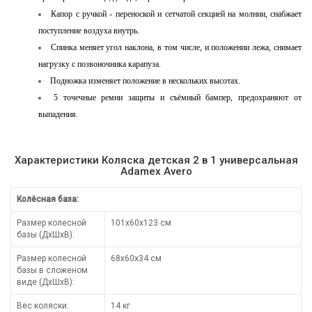
Капор с ручкой - переноской и сетчатой секцией на молнии, снабжает
поступление воздуха внутрь.
Спинка меняет угол наклона, в том числе, и положении лежа, снимает
нагрузку с позвоночника карапуза.
Подножка изменяет положение в нескольких высотах.
5 точечные ремни защиты и съёмный бампер, предохраняют от
выпадения.
Характеристики Коляска детская 2 в 1 универсальная
Adamex Avero
Колёсная база:
Размер колесной
101х60х123 см
базы (ДхШхВ):
Размер колесной
68х60х34 см
базы в сложеном
виде (ДхШхВ):
Вес коляски:
14 кг