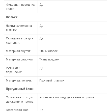
Фиксация передних
Да
колес:
Люлька:
Накидка/чехол на
Да
люльку:
Складывается для
Да
хранения:
Материал внутри:
100% хлопок
Материал снаружи:
Ткань под лен
Ручка для
Да
переноски:
Материал люльки:
Прочный пластик
Прогулочный блок:
Установка по ходу
Установка по ходу движения и против:
движения и против:
Горизонтальное
Да