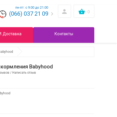
пн-пт: с 9.00 до 21.00
0
(066) 037 21 09
И Доставка
Контакты
Babyhood
 кормления Babyhood
тзывов
/
Написать отзыв
byhood