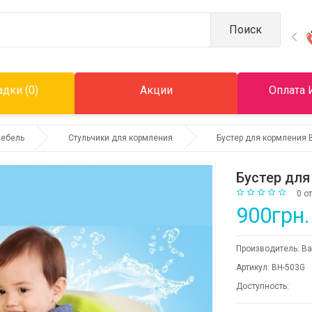
Поиск
дки (0)
Акции
Оплата 
мебель
Стульчики для кормления
Бустер для кормления 
Бустер для
0 о
900грн.
Производитель:
Ba
Артикул:
BH-503G
Доступность: