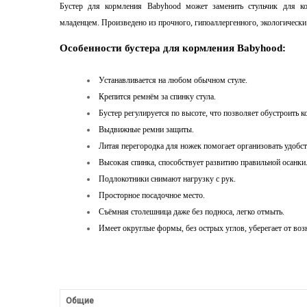
Бустер для кормления Babyhood может заменить стульчик для к
младенцем.
Произведено из прочного, гипоаллергенного, экологически
Особенности бустера
для кормления Babyhood
:
Устанавливается на любом обычном стуле.
Крепится ремнём за спинку стула.
Бустер регулируется по высоте, что позволяет обустроить 
Выдвижные ремни защиты.
Литая перегородка для ножек помогает организовать удобст
Высокая спинка, способствует развитию правильной осанки
Подлокотники снимают нагрузку с рук.
Просторное посадочное место.
Съёмная столешница даже без подноса, легко отмыть.
Имеет округлые формы, без острых углов, уберегает от воз
Общие