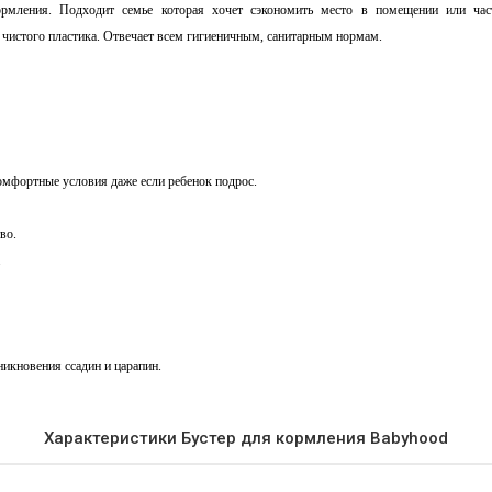
ормления. Подходит семье которая хочет сэкономить место в помещении или ча
 чистого пластика. Отвечает всем гигиеничным, санитарным нормам.
комфортные условия даже если ребенок подрос.
во.
.
никновения ссадин и царапин.
Характеристики Бустер для кормления Babyhood