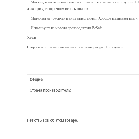
Мягкий, приятный на ощупь чехол на детское автокресло группы 0+1 
даже при долгосрочном использовании.
Материал не токсичен и анти аллергенный. Хорошо впитывает влагу. 
Используют на модели производителя BeSafe.
Уход:
Стирается в стиральной машине при температуре 30 градусов.
Общие
Страна производитель:
Нет отзывов об этом товаре.