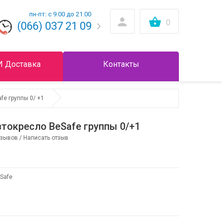
пн-пт: с 9.00 до 21.00
0
(066) 037 21 09
И Доставка
Контакты
fe группы 0/ +1
втокресло BeSafe группы 0/+1
тзывов
/
Написать отзыв
Safe