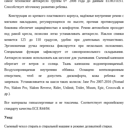
самое безопасное автокресло группы 0+ 2008 года до данным ЕUROTEST.
Способствует лёгочному развитию ребенка.
Конструкция из крепкого пластикового корпуса, надёжные внутренние ремни с
мягкими накладками, регулирующеюся по высоте, прочная противоударная
боковина обеспечит защищённостью и комфортом. Ремни автомобиля проходят
под рамой кресла, позволяя легко устанавливать автокресло. Наклон спинки
меняется 125 до 110 градусов, удобно при длительных путешествиях.
Эргономичная ручка переноска фиксируется при нескольких положениях.
Специальная функция зафиксирует от самопроизвольного складывания.
Автокресло можно использовать как шезлонг для укачивания. Съемный капюшон
оберегает от ветров и солнца. Ткань капюшона водонепроницаемый.
Воздухопроницаемая внутренняя оббивка. Оснащено вентиляционным
отверстием, чтоб не допустить дискомфорта, кожа ребенка не
запревала.
Устанавливается на шасси таких колясок: Jane Pro 2007-2016 (Nomad
Pro, Slalom Pro, Slalom Reverse, Rider, Unlimit, Trider, Muum, Epic, Crosswalk и
др.).
Все материалы гипоаллергенные и не токсичны. Соответствует европейскому
стандарту качества ECE R44/04.
Уход:
Съемный
чехол стирать в стиральной машине в режиме деликатной стирки.