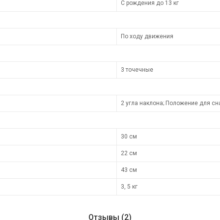
С рождения до 13 кг
По ходу движения
3 точечные
2 угла наклона; Положение для сн
30 см
22 см
43 см
3, 5 кг
Отзывы (2)