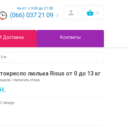
пн-пт: с 9.00 до 21.00
0
(066) 037 21 09
И Доставка
Контакты
3 кг
токресло люлька Risus от 0 до 13 кг
тзывов
/
Написать отзыв
н.
C design