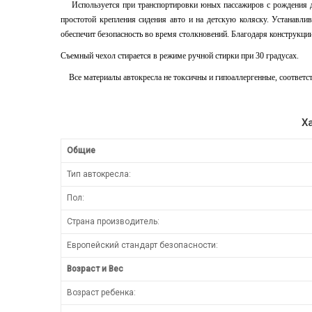
Используется при транспортировки юных пассажиров с рождения до 1
простотой крепления сидения авто и на детскую коляску. Устанавл
обеспечит безопасность во время столкновений. Благодаря конструкции
Съемный чехол стирается в режиме ручной стирки при 30 градусах.
Все материалы автокресла не токсичны и гипоаллергенные, соответст
Х
Общие
Тип автокресла:
Пол:
Страна производитель:
Европейский стандарт безопасности:
Возраст и Вес
Возраст ребенка: