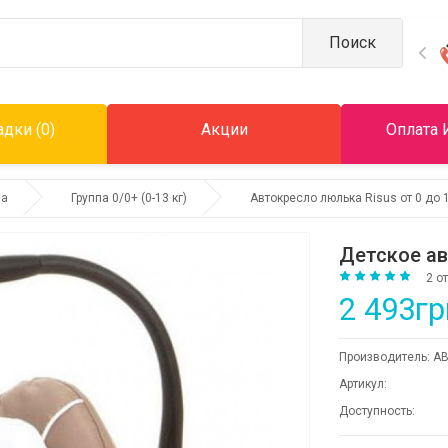
Поиск
дки (0)
Акции
Оплата 
ла
Группа 0/0+ (0-13 кг)
Автокресло люлька Risus от 0 до 1
Детское ав
2 о
2 493гр
Производитель:
AB
Артикул:
Доступность: