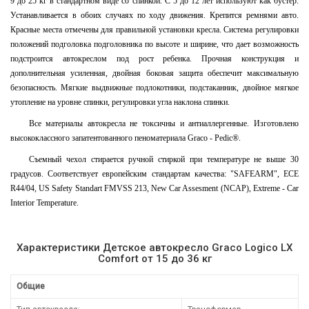
9 до 25 кг в стандартном виде со спинкой. С 5 до 12 лет используют как бустер.
Устанавливается в обоих случаях по ходу движения. Крепится ремнями авто.
Красные места отмечены для правильной установки кресла. Система регулировки
положений подголовка подголовника по высоте и ширине, что дает возможность
подстроится автокреслом под рост ребенка. Прочная конструкция и
дополнительная усиленная, двойная боковая защита обеспечит максимальную
безопасность. Мягкие выдвижные подлокотники, подстаканник, двойное мягкое
утопление на уровне спинки, регулировки угла наклона спинки.
Все материалы автокресла не токсичны и антиаллергенные. Изготовлено
высококлассного запатентованного пеноматериала Graco - Pedic®.
Съемный чехол стирается ручной стиркой при температуре не выше 30
градусов. Соответствует европейским стандартам качества: "SAFEARM", ECE
R44/04, US Safety Standart FMVSS 213, New Car Assesment (NCAP), Extreme - Car
Interior Temperature.
Характеристики Детское автокресло Graco Logico LX
Comfort от 15 до 36 кг
Общие