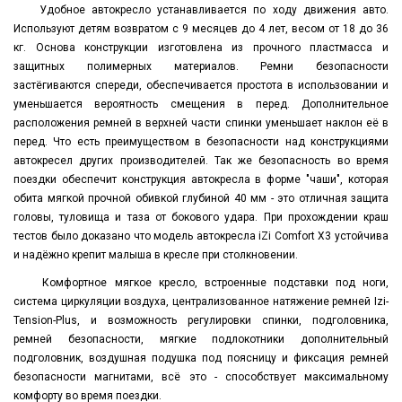
Удобное автокресло устанавливается по ходу движения авто.
Используют детям возвратом с 9 месяцев до 4 лет, весом от 18 до 36
кг. Основа конструкции изготовлена из прочного пластмасса и
защитных полимерных материалов. Ремни безопасности
застёгиваются спереди, обеспечивается простота в использовании и
уменьшается вероятность смещения в перед. Дополнительное
расположения ремней в верхней части спинки уменьшает наклон её в
перед. Что есть преимуществом в безопасности над конструкциями
автокресел других производителей. Так же безопасность во время
поездки обеспечит конструкция автокресла в форме "чаши", которая
обита мягкой прочной обивкой глубиной 40 мм - это отличная защита
головы, туловища и таза от бокового удара. При прохождении краш
тестов было доказано что модель автокресла iZi Comfort X3 устойчива
и надёжно крепит малыша в кресле при столкновении.
Комфортное мягкое кресло, встроенные подставки под ноги,
система циркуляции воздуха, централизованное натяжение ремней Izi-
Tension-Plus, и возможность регулировки спинки, подголовника,
ремней безопасности, мягкие подлокотники дополнительный
подголовник, воздушная подушка под поясницу и фиксация ремней
безопасности магнитами, всё это - способствует максимальному
комфорту во время поездки.